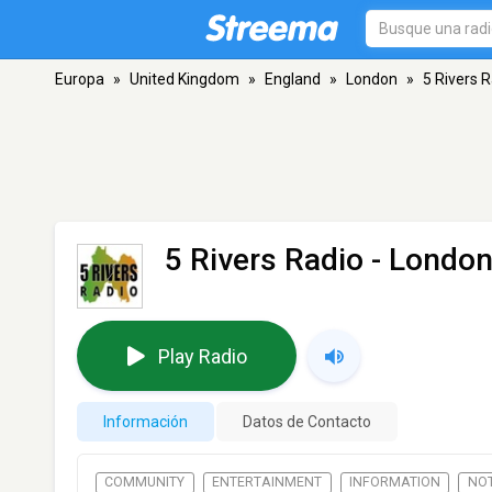
Europa
»
United Kingdom
»
England
»
London
»
5 Rivers 
5 Rivers Radio
- Londo
Play Radio
Información
Datos de Contacto
COMMUNITY
ENTERTAINMENT
INFORMATION
NOT