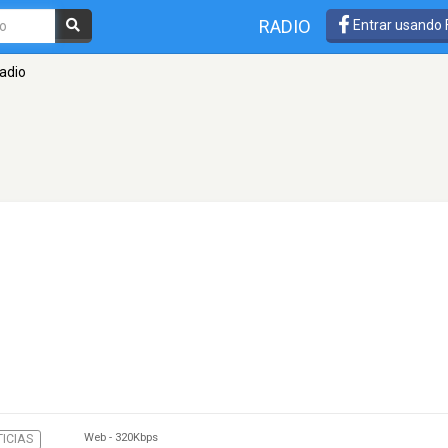
RADIO
Entrar usando
Radio
n
Web
-
320Kbps
ICIAS