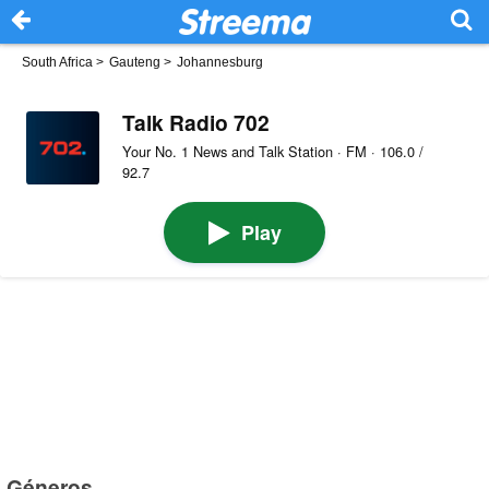
South Africa
>
Gauteng
>
Johannesburg
Talk Radio 702
Your No. 1 News and Talk Station · FM · 106.0 /
92.7
Play
Géneros