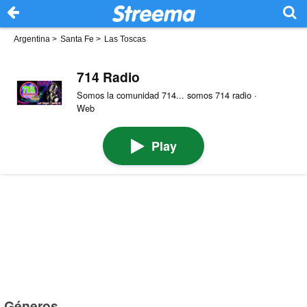
Argentina
>
Santa Fe
>
Las Toscas
714 Radio
Somos la comunidad 714... somos 714 radio ·
Web
Play
Géneros