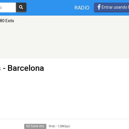
RADIO
Entrar usando
 80 Exits
s
- Barcelona
60 tune ins
Web
-
128Kbps