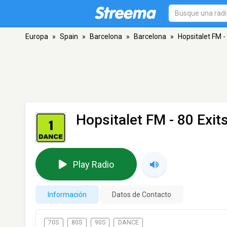
Europa
»
Spain
»
Barcelona
»
Barcelona
»
Hopsitalet FM -
Hopsitalet FM - 80 Exit
Play Radio
Información
Datos de Contacto
70S
80S
90S
DANCE