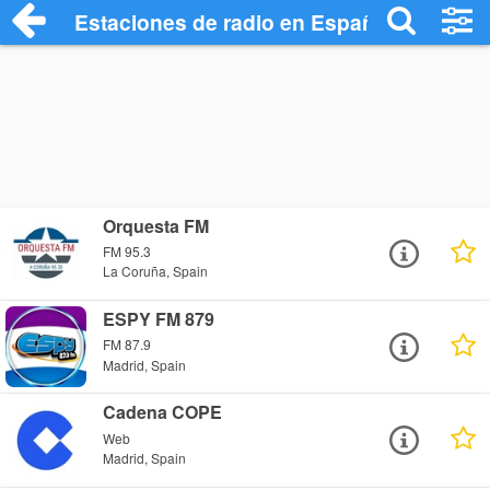
Estaciones de radio en España - Escucha
Orquesta FM
FM 95.3
La Coruña, Spain
ESPY FM 879
FM 87.9
Madrid, Spain
Cadena COPE
Web
Madrid, Spain