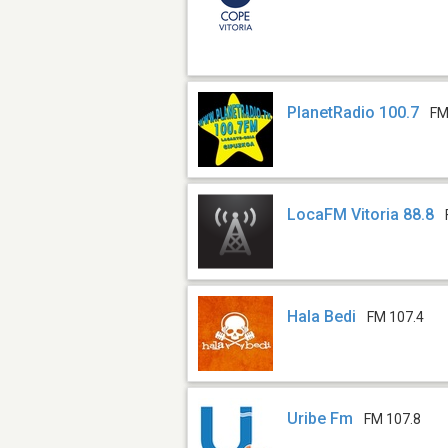
PlanetRadio 100.7
FM
LocaFM Vitoria 88.8
Hala Bedi
FM 107.4
Uribe Fm
FM 107.8