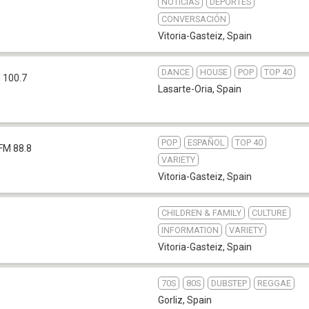
NOTICIAS
DEPORTES
CONVERSACIÓN
Vitoria-Gasteiz
,
Spain
DANCE
HOUSE
POP
TOP 40
 100.7
Lasarte-Oria
,
Spain
POP
ESPAÑOL
TOP 40
FM 88.8
VARIETY
Vitoria-Gasteiz
,
Spain
CHILDREN & FAMILY
CULTURE
INFORMATION
VARIETY
Vitoria-Gasteiz
,
Spain
70S
80S
DUBSTEP
REGGAE
Gorliz
,
Spain