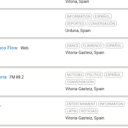
Vitoria
,
Spain
INFORMATION
ESPAÑOL
DEPORTES
CONVERSACIÓN
Urduna
,
Spain
DANCE
FLAMENCO
ESPAÑOL
nco Flow
Web
Vitoria-Gasteiz
,
Spain
NOTICIAS
POLITICS
ESPAÑOL
oria
FM 88.2
CONVERSACIÓN
Vitoria-Gasteiz
,
Spain
ENTERTAINMENT
INFORMATION
9
LATIN
NOTICIAS
Vitoria-Gasteiz
,
Spain