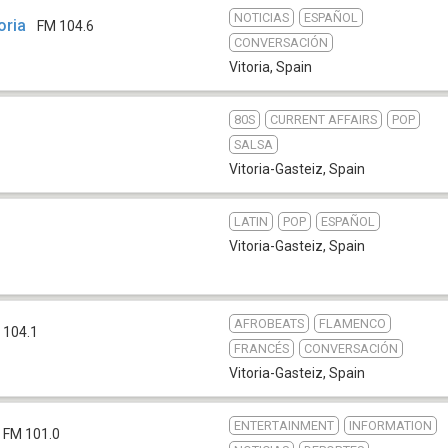
NOTICIAS
ESPAÑOL
oria
FM 104.6
CONVERSACIÓN
Vitoria
,
Spain
80S
CURRENT AFFAIRS
POP
SALSA
Vitoria-Gasteiz
,
Spain
LATIN
POP
ESPAÑOL
Vitoria-Gasteiz
,
Spain
AFROBEATS
FLAMENCO
 104.1
FRANCÉS
CONVERSACIÓN
Vitoria-Gasteiz
,
Spain
ENTERTAINMENT
INFORMATION
FM 101.0