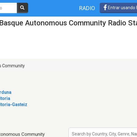
RADIO
Entrar usando
 Basque Autonomous Community Radio Stat
s Community
rduna
itoria
itoria-Gasteiz
Autonomous Community