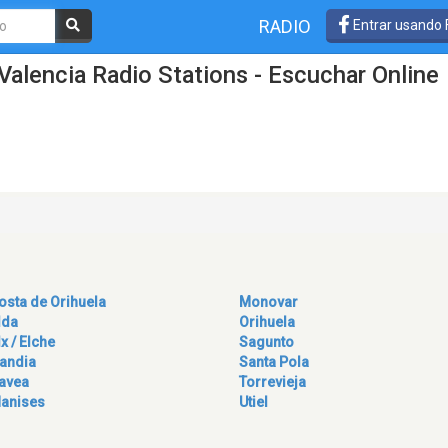
RADIO
Entrar usando
Valencia Radio Stations - Escuchar Online
osta de Orihuela
Monovar
lda
Orihuela
lx / Elche
Sagunto
andia
Santa Pola
avea
Torrevieja
anises
Utiel