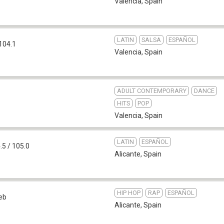
Valencia
,
Spain
LATIN
SALSA
ESPAÑOL
104.1
Valencia
,
Spain
ADULT CONTEMPORARY
DANCE
HITS
POP
Valencia
,
Spain
LATIN
ESPAÑOL
.5 / 105.0
Alicante
,
Spain
HIP HOP
RAP
ESPAÑOL
eb
Alicante
,
Spain