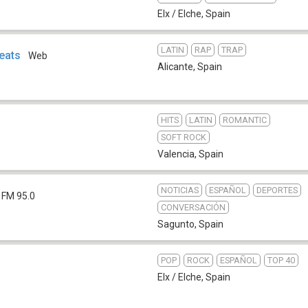
Elx / Elche
,
Spain
LATIN
RAP
TRAP
eats
Web
Alicante
,
Spain
HITS
LATIN
ROMANTIC
SOFT ROCK
Valencia
,
Spain
NOTICIAS
ESPAÑOL
DEPORTES
FM 95.0
CONVERSACIÓN
Sagunto
,
Spain
POP
ROCK
ESPAÑOL
TOP 40
Elx / Elche
,
Spain