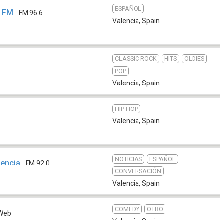
ESPAÑOL
c FM
FM 96.6
Valencia
,
Spain
CLASSIC ROCK
HITS
OLDIES
POP
Valencia
,
Spain
HIP HOP
Valencia
,
Spain
NOTICIAS
ESPAÑOL
encia
FM 92.0
CONVERSACIÓN
Valencia
,
Spain
COMEDY
OTRO
Web