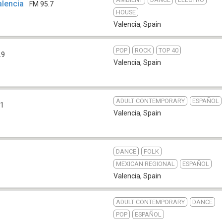
alencia
FM 95.7
HOUSE
Valencia
,
Spain
POP
ROCK
TOP 40
.9
Valencia
,
Spain
ADULT CONTEMPORARY
ESPAÑOL
.1
Valencia
,
Spain
DANCE
FOLK
MEXICAN REGIONAL
ESPAÑOL
Valencia
,
Spain
ADULT CONTEMPORARY
DANCE
POP
ESPAÑOL