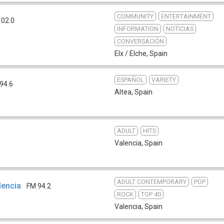
COMMUNITY
ENTERTAINMENT
102.0
INFORMATION
NOTICIAS
CONVERSACIÓN
Elx / Elche
,
Spain
ESPAÑOL
VARIETY
94.6
Altea
,
Spain
ADULT
HITS
Valencia
,
Spain
ADULT CONTEMPORARY
POP
lencia
FM 94.2
ROCK
TOP 40
Valencia
,
Spain