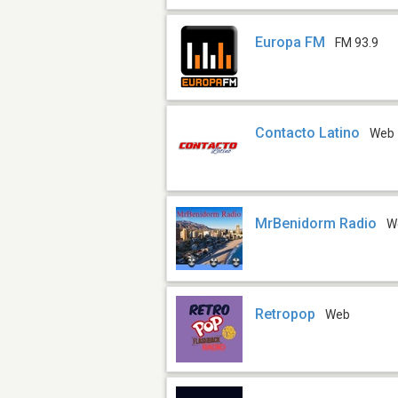
Europa FM
FM 93.9
Contacto Latino
Web
MrBenidorm Radio
W
Retropop
Web