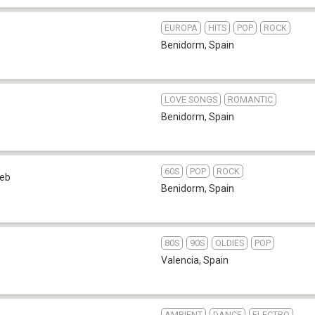
EUROPA
HITS
POP
ROCK
Benidorm
,
Spain
LOVE SONGS
ROMANTIC
Benidorm
,
Spain
60S
POP
ROCK
eb
Benidorm
,
Spain
80S
90S
OLDIES
POP
Valencia
,
Spain
AMBIENT
DANCE
ELECTRO