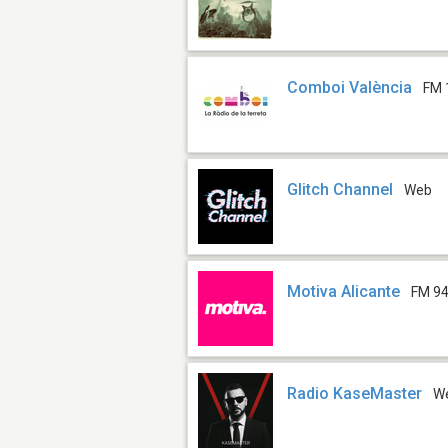
Comboi València
FM 
Glitch Channel
Web
Motiva Alicante
FM 94
Radio KaseMaster
W