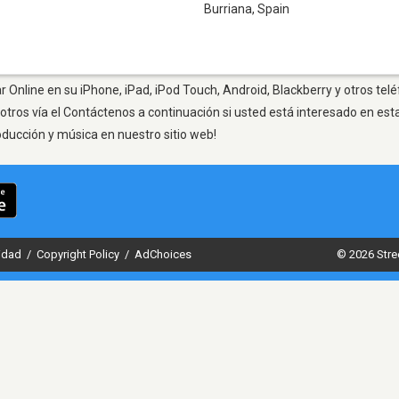
Burriana
,
Spain
r Online en su iPhone, iPad, iPod Touch, Android, Blackberry y otros tel
otros vía el Contáctenos a continuación si usted está interesado en est
oducción y música en nuestro sitio web!
cidad
/
Copyright Policy
/
AdChoices
© 2026 Stre