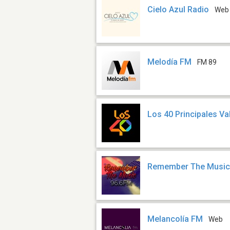
Cielo Azul Radio
Web
Melodía FM
FM 89
Los 40 Principales Va
Remember The Musi
Melancolía FM
Web