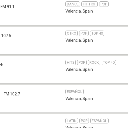
DANCE
HIP HOP
POP
FM 91.1
Valencia
,
Spain
OTRO
POP
TOP 40
 107.5
Valencia
,
Spain
HITS
POP
ROCK
TOP 40
eb
Valencia
,
Spain
ESPAÑOL
o
FM 102.7
Valencia
,
Spain
LATIN
POP
ESPAÑOL
Valencia
,
Spain