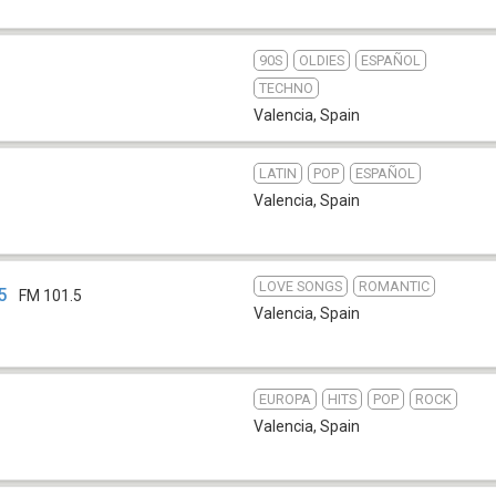
90S
OLDIES
ESPAÑOL
TECHNO
Valencia
,
Spain
LATIN
POP
ESPAÑOL
Valencia
,
Spain
LOVE SONGS
ROMANTIC
5
FM 101.5
Valencia
,
Spain
EUROPA
HITS
POP
ROCK
Valencia
,
Spain