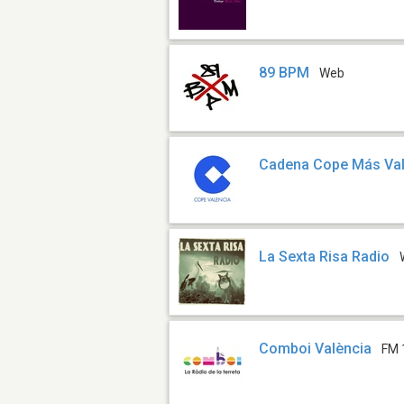
89 BPM
Web
Cadena Cope Más Val
La Sexta Risa Radio
Comboi València
FM 