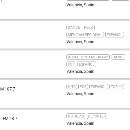
.1
Valencia
,
Spain
DANCE
FOLK
MEXICAN REGIONAL
ESPAÑOL
Valencia
,
Spain
ADULT CONTEMPORARY
DANCE
POP
ESPAÑOL
Valencia
,
Spain
HITS
POP
ESPAÑOL
TOP 40
FM 107.7
Valencia
,
Spain
NOTICIAS
DEPORTES
FM 98.7
Valencia
,
Spain