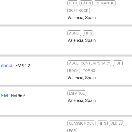
HITS
LATIN
ROMANTIC
SOFT ROCK
Valencia
,
Spain
ADULT
HITS
Valencia
,
Spain
ADULT CONTEMPORARY
POP
lencia
FM 94.2
ROCK
TOP 40
Valencia
,
Spain
ESPAÑOL
c FM
FM 96.6
Valencia
,
Spain
CLASSIC ROCK
HITS
OLDIES
POP