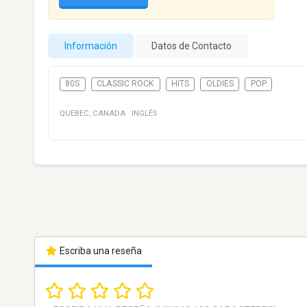
Información
Datos de Contacto
80S
CLASSIC ROCK
HITS
OLDIES
POP
QUEBEC
,
CANADA
·
INGLÉS
Escriba una reseña