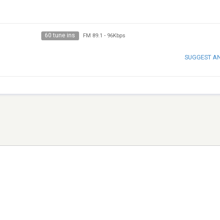
60 tune ins
FM 89.1
-
96Kbps
SUGGEST A