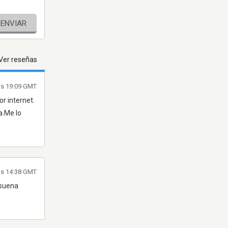
ENVIAR
Ver reseñas
as 19:09 GMT
r internet.
a.Me lo
las 14:38 GMT
 suena