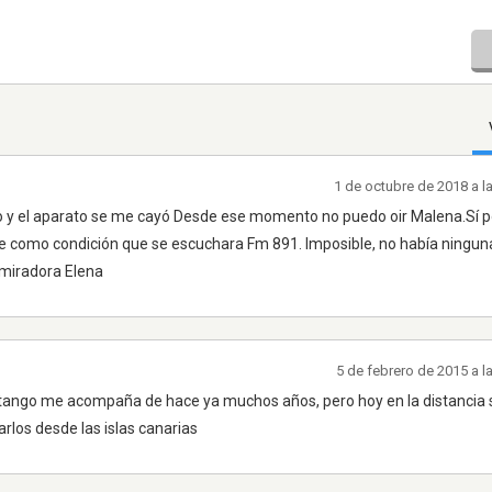
1 de octubre de 2018 a l
dio y el aparato se me cayó Desde ese momento no puedo oir Malena.Sí po
use como condición que se escuchara Fm 891. Imposible, no había ningun
dmiradora Elena
5 de febrero de 2015 a 
l tango me acompaña de hace ya muchos años, pero hoy en la distancia
arlos desde las islas canarias