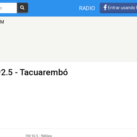
RADIO
Entrar usando
FM
92.5 - Tacuarembó
FM 92.5
-
96Kbps