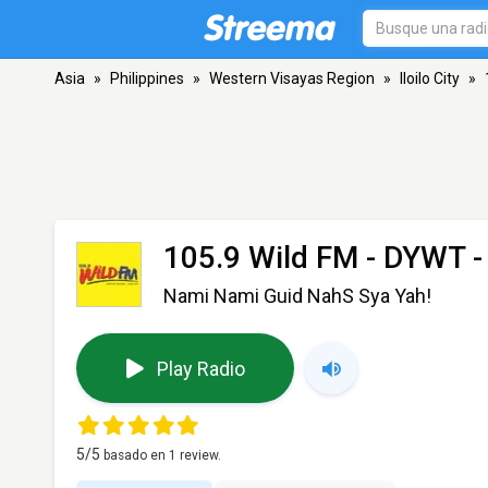
Asia
»
Philippines
»
Western Visayas Region
»
Iloilo City
»
105.9 Wild FM - DYWT
-
Nami Nami Guid NahS Sya Yah!
Play Radio
5
/5
basado en
1
review.