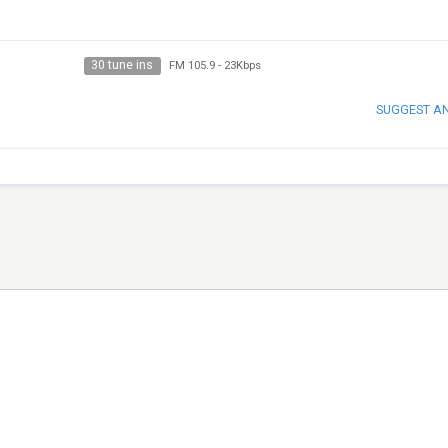
30 tune ins
FM 105.9
-
23Kbps
SUGGEST A