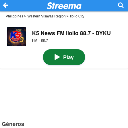
Philippines
>
Western Visayas Region
>
Iloilo City
K5 News FM Iloilo 88.7 - DYKU
FM · 88.7
Play
Géneros