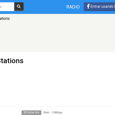
RADIO
Entrar usando
ations
tations
30 tune ins
Web
-
128Kbps