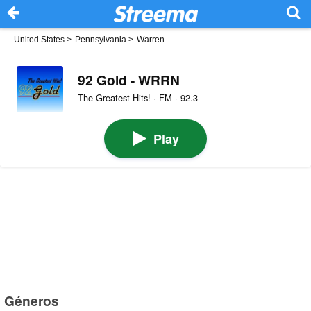
United States
>
Pennsylvania
>
Warren
92 Gold - WRRN
The Greatest Hits! · FM · 92.3
Play
Géneros