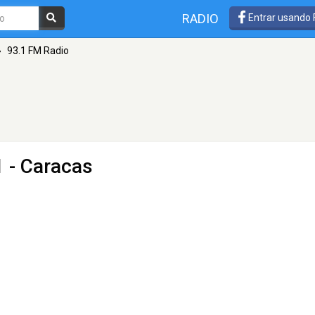
RADIO
Entrar usando
»
93.1 FM Radio
1 - Caracas