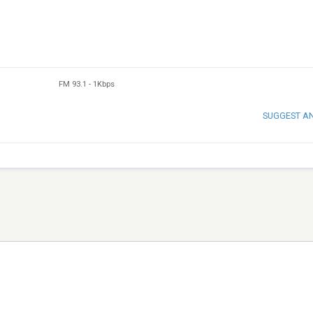
FM 93.1
-
1Kbps
SUGGEST A