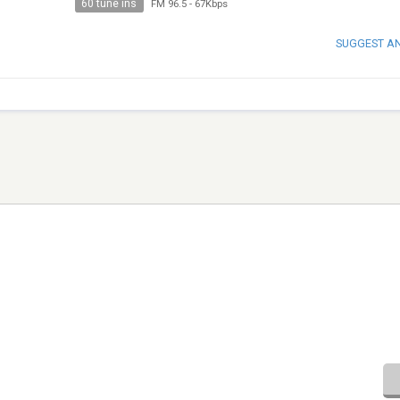
60 tune ins
FM 96.5
-
67Kbps
SUGGEST A