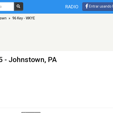
RADIO
Entrar usando
town
»
96 Key - WKYE
5 - Johnstown, PA