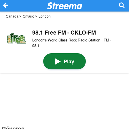
Canada
>
Ontario
>
London
98.1 Free FM - CKLO-FM
London's World Class Rock Radio Station · FM ·
98.1
Play
Géneros