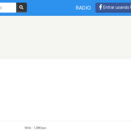
RADIO
Entrar usando
Web
-
128Kbps