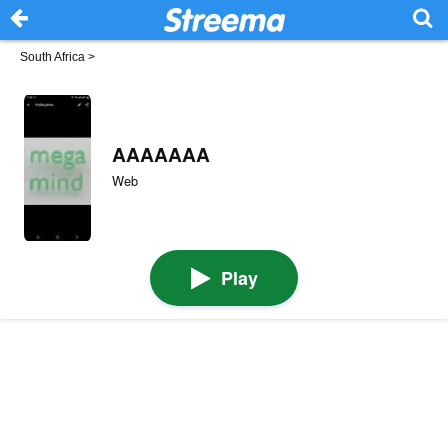
South Africa
>
AAAAAAA
Web
Play