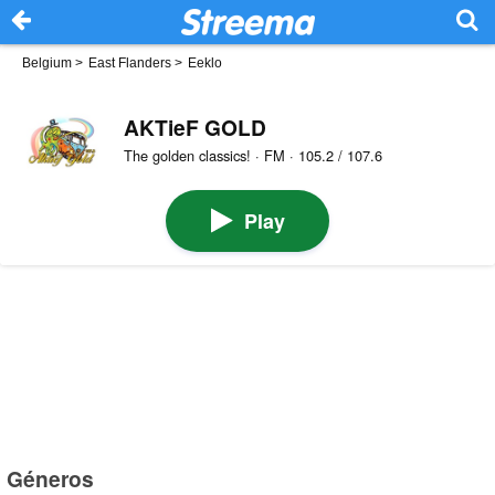
Belgium
>
East Flanders
>
Eeklo
AKTieF GOLD
The golden classics! · FM · 105.2 / 107.6
Play
Géneros