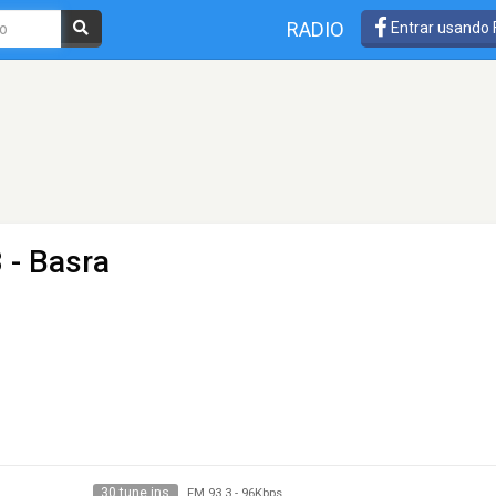
RADIO
Entrar usando
 - Basra
30 tune ins
FM 93.3
-
96Kbps