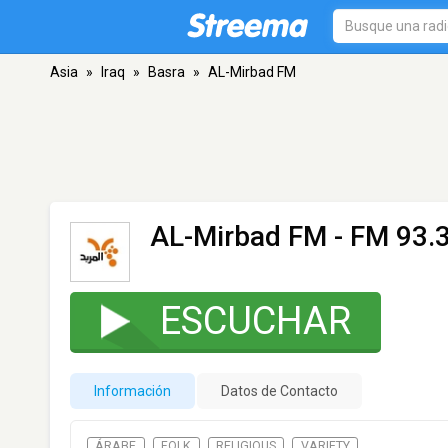
Asia
»
Iraq
»
Basra
»
AL-Mirbad FM
AL-Mirbad FM
- FM 93.3
ESCUCHAR
Información
Datos de Contacto
ÁRABE
FOLK
RELIGIOUS
VARIETY