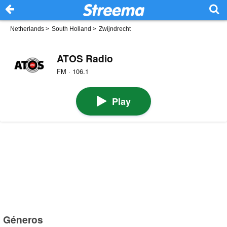
Netherlands
>
South Holland
>
Zwijndrecht
ATOS Radio
FM · 106.1
Play
Géneros