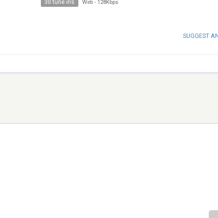
30 tune ins
Web
-
128Kbps
SUGGEST A