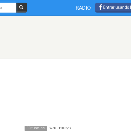
RADIO
Entrar usando
30 tune ins
Web
-
128Kbps