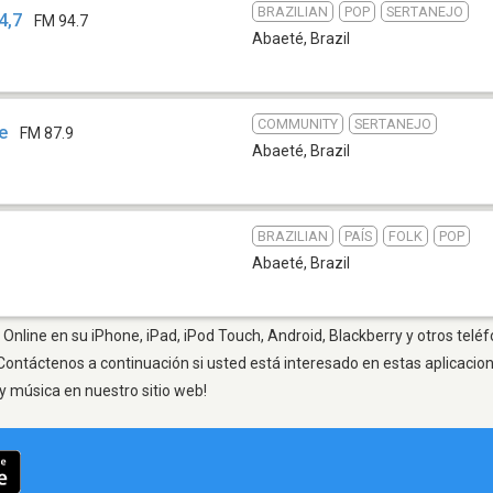
BRAZILIAN
POP
SERTANEJO
4,7
FM 94.7
Abaeté
,
Brazil
COMMUNITY
SERTANEJO
e
FM 87.9
Abaeté
,
Brazil
BRAZILIAN
PAÍS
FOLK
POP
Abaeté
,
Brazil
Online en su iPhone, iPad, iPod Touch, Android, Blackberry y otros teléf
Contáctenos a continuación si usted está interesado en estas aplicaci
y música en nuestro sitio web!