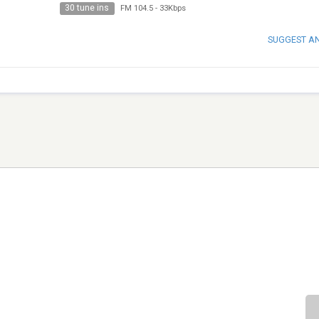
30 tune ins
FM 104.5
-
33Kbps
SUGGEST A