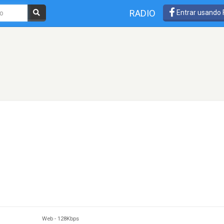
RADIO
Entrar usando
Web
-
128Kbps