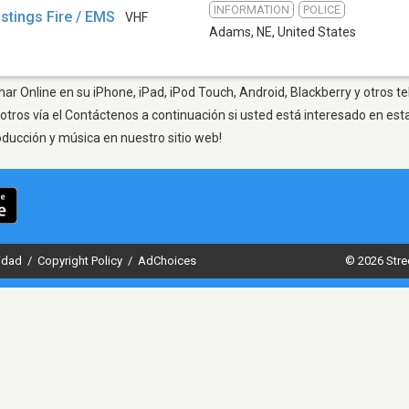
INFORMATION
POLICE
tings Fire / EMS
VHF
Adams, NE
,
United States
r Online en su iPhone, iPad, iPod Touch, Android, Blackberry y otros t
otros vía el Contáctenos a continuación si usted está interesado en est
oducción y música en nuestro sitio web!
cidad
/
Copyright Policy
/
AdChoices
© 2026 Stre