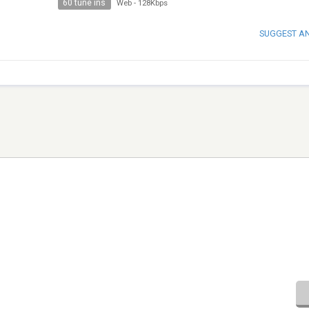
60 tune ins
Web
-
128Kbps
SUGGEST A