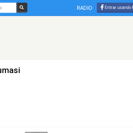
RADIO
Entrar usando
umasi