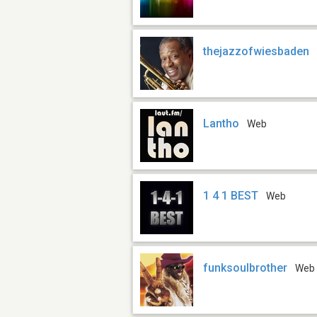
thejazzofwiesbaden
Lantho
Web
1 4 1 BEST
Web
funksoulbrother
Web