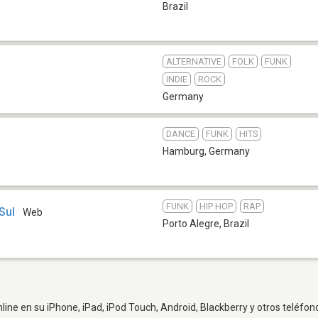
Brazil
ALTERNATIVE
FOLK
FUNK
INDIE
ROCK
Germany
DANCE
FUNK
HITS
Hamburg
,
Germany
FUNK
HIP HOP
RAP
Sul
Web
Porto Alegre
,
Brazil
line en su iPhone, iPad, iPod Touch, Android, Blackberry y otros teléfon