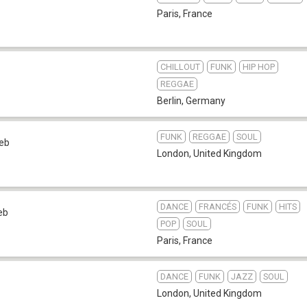
Paris
,
France
CHILLOUT
FUNK
HIP HOP
REGGAE
Berlin
,
Germany
FUNK
REGGAE
SOUL
eb
London
,
United Kingdom
DANCE
FRANCÉS
FUNK
HITS
eb
POP
SOUL
Paris
,
France
DANCE
FUNK
JAZZ
SOUL
London
,
United Kingdom