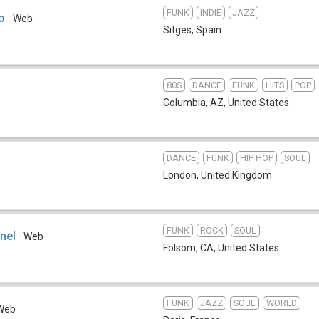
FUNK
INDIE
JAZZ
o
Web
Sitges
,
Spain
80S
DANCE
FUNK
HITS
POP
Columbia, AZ
,
United States
DANCE
FUNK
HIP HOP
SOUL
London
,
United Kingdom
FUNK
ROCK
SOUL
nel
Web
Folsom, CA
,
United States
FUNK
JAZZ
SOUL
WORLD
Web