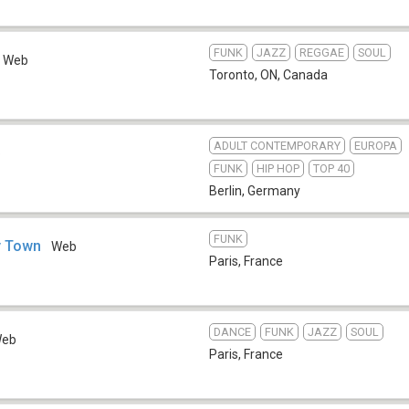
FUNK
JAZZ
REGGAE
SOUL
Web
Toronto, ON
,
Canada
ADULT CONTEMPORARY
EUROPA
b
FUNK
HIP HOP
TOP 40
Berlin
,
Germany
FUNK
y Town
Web
Paris
,
France
DANCE
FUNK
JAZZ
SOUL
eb
Paris
,
France