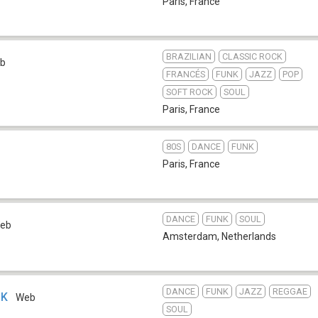
Paris
,
France
BRAZILIAN
CLASSIC ROCK
b
FRANCÉS
FUNK
JAZZ
POP
SOFT ROCK
SOUL
Paris
,
France
80S
DANCE
FUNK
Paris
,
France
DANCE
FUNK
SOUL
eb
Amsterdam
,
Netherlands
DANCE
FUNK
JAZZ
REGGAE
UK
Web
SOUL