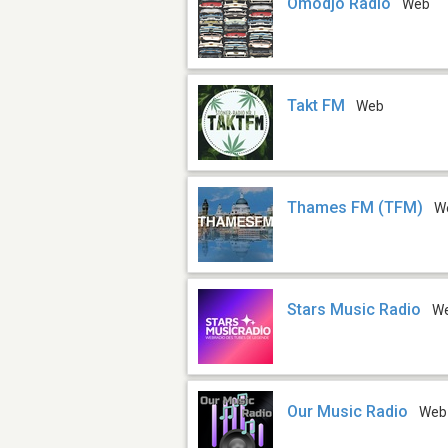
Omodjo Radio
Web
Takt FM
Web
Thames FM (TFM)
W
Stars Music Radio
W
Our Music Radio
Web