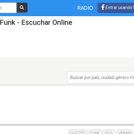
RADIO
Entrar usando
Funk - Escuchar Online
ELECTRO
FUNK
SOUL
URBAN