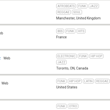
AFROBEATS
FUNK
JAZZ
REGGAE
SOUL
Manchester
,
United Kingdom
80S
FUNK
HITS
eb
France
ELECTRONIC
FUNK
HIP HOP
z
Web
JAZZ
Toronto, ON
,
Canada
FUNK
HIP HOP
LATIN
REGGAE
Web
United States
FUNK
OTRO