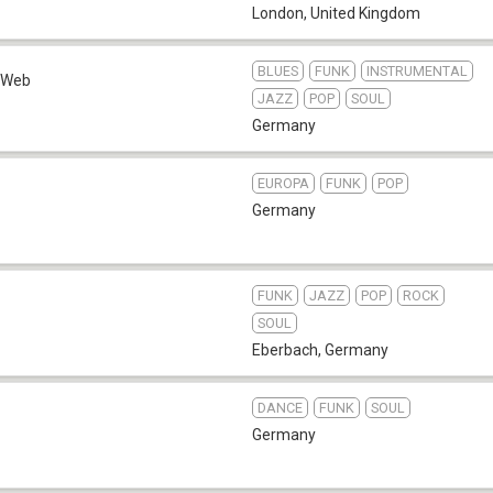
London
,
United Kingdom
BLUES
FUNK
INSTRUMENTAL
Web
JAZZ
POP
SOUL
Germany
EUROPA
FUNK
POP
Germany
FUNK
JAZZ
POP
ROCK
SOUL
Eberbach
,
Germany
DANCE
FUNK
SOUL
Germany