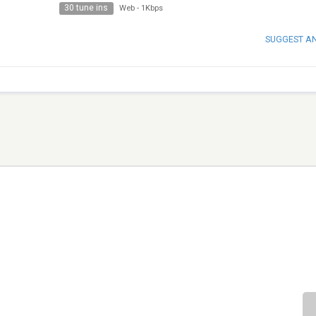
30 tune ins
Web
-
1Kbps
SUGGEST A