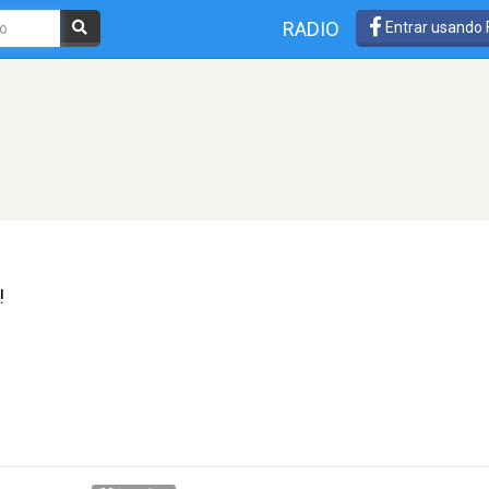
RADIO
Entrar usando
!