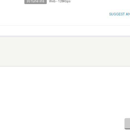
30 tune ins
Web
-
128Kbps
SUGGEST A