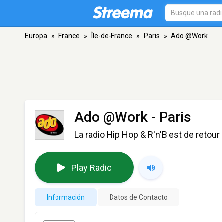
Europa
»
France
»
Île-de-France
»
Paris
»
Ado @Work
Ado @Work
- Paris
La radio Hip Hop & R'n'B est de retour 
Play Radio
Información
Datos de Contacto