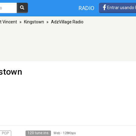
RADIO
Entrar usando
t Vincent
»
Kingstown
»
AdzVillage Radio
gstown
120 tune ins
POP
Web
-
128Kbps