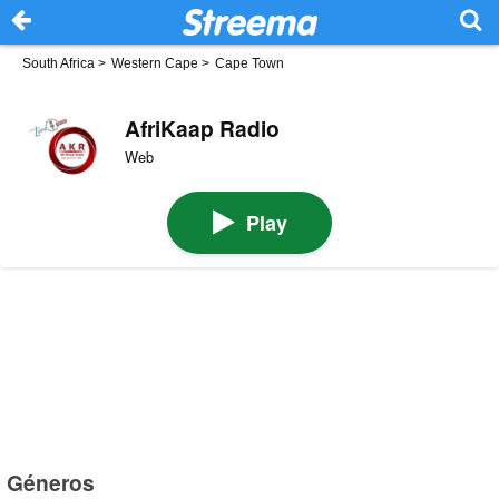
South Africa
>
Western Cape
>
Cape Town
AfriKaap Radio
Web
Play
Géneros