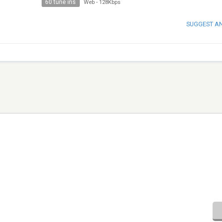
60 tune ins
Web
-
128Kbps
SUGGEST A