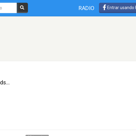
RADIO
Entrar usando
ds...