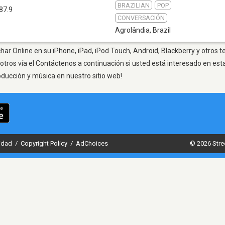
BRAZILIAN
POP
87.9
CONVERSACIÓN
Agrolândia
,
Brazil
har Online en su iPhone, iPad, iPod Touch, Android, Blackberry y otros 
otros vía el Contáctenos a continuación si usted está interesado en est
oducción y música en nuestro sitio web!
cidad
/
Copyright Policy
/
AdChoices
© 2026 Stre