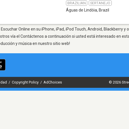
BRAZILIAN
SERTANEJO
Águas de Lindóia
,
Brazil
 Escuchar Online en su iPhone, iPad, iPod Touch, Android, Blackberry y 
otros vía el Contáctenos a continuación si usted está interesado en est
oducción y música en nuestro sitio web!
cidad
/
Copyright Policy
/
AdChoices
© 2026 Stre