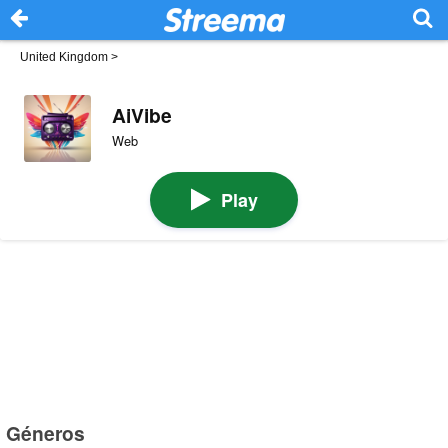
United Kingdom
>
AiVibe
Web
Play
Géneros