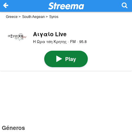
Greece
>
South Aegean
>
Syros
Αιγαίο Live
Η Ωρα τση Κρητης · FM · 95.8
Play
Géneros