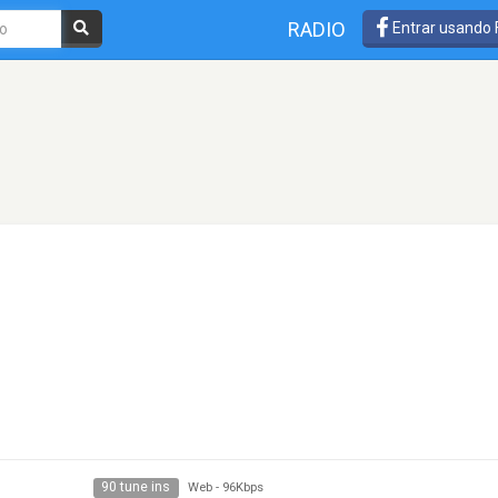
RADIO
Entrar usando
90 tune ins
Web
-
96Kbps