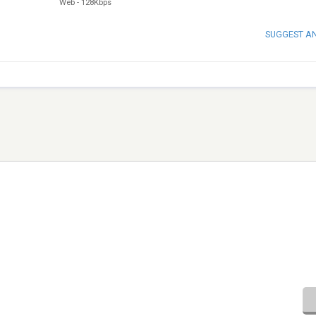
Web
-
128Kbps
SUGGEST A