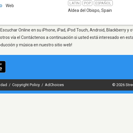
LATIN
POP
ESPAÑOL
po
Web
Aldea del Obispo
,
Spain
 Escuchar Online en su iPhone, iPad, iPod Touch, Android, Blackberry y 
otros vía el Contáctenos a continuación si usted está interesado en est
oducción y música en nuestro sitio web!
cidad
/
Copyright Policy
/
AdChoices
© 2026 Stre