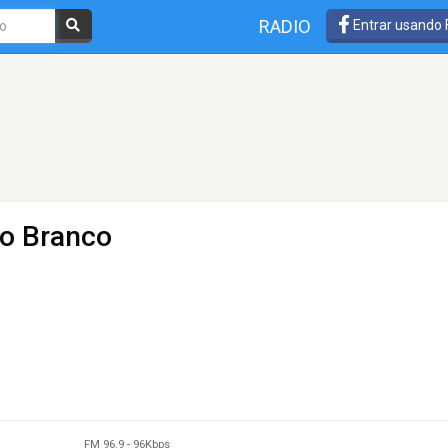
RADIO
Entrar usando
io Branco
FM 96.9
-
96Kbps