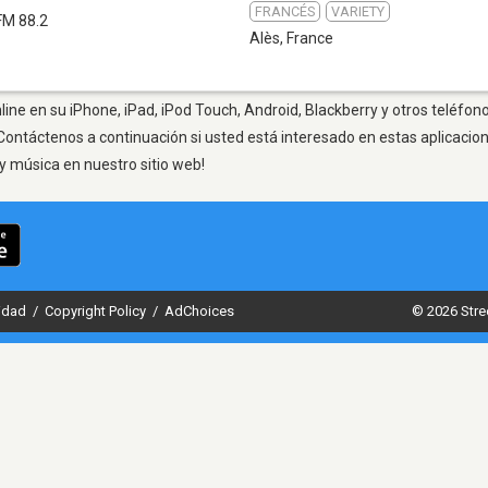
FRANCÉS
VARIETY
FM 88.2
Alès
,
France
line en su iPhone, iPad, iPod Touch, Android, Blackberry y otros teléfono
Contáctenos a continuación si usted está interesado en estas aplicaci
y música en nuestro sitio web!
cidad
/
Copyright Policy
/
AdChoices
© 2026 Stre