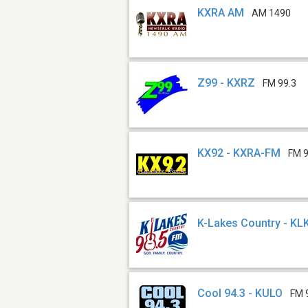
KXRA AM
AM 1490
Z99 - KXRZ
FM 99.3
KX92 - KXRA-FM
FM 9
K-Lakes Country - KL
Cool 94.3 - KULO
FM 