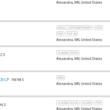
Alexandria, MN
,
United States
ADULT CONTEMPORARY
HITS
POP
TOP 40
Alexandria, MN
,
United States
CLASSIC ROCK
2.3
Alexandria, MN
,
United States
PAÍS
KX-LP
FM 98.5
Alexandria, MN
,
United States
CLASSIC ROCK
OLDIES
POP
94.3
Alexandria, MN
,
United States