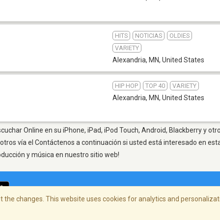
HITS
NOTICIAS
OLDIES
VARIETY
Alexandria, MN
,
United States
HIP HOP
TOP 40
VARIETY
Alexandria, MN
,
United States
cuchar Online en su iPhone, iPad, iPod Touch, Android, Blackberry y otr
otros vía el Contáctenos a continuación si usted está interesado en est
oducción y música en nuestro sitio web!
 the changes. This website uses cookies for analytics and personalizati