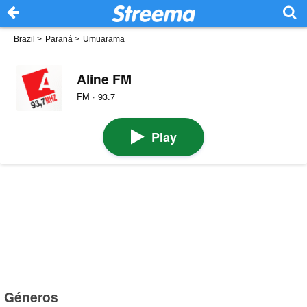
Brazil
>
Paraná
>
Umuarama
Aline FM
FM · 93.7
Play
Géneros