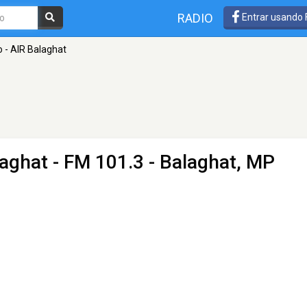
RADIO
Entrar usando
io - AIR Balaghat
laghat
- FM 101.3 - Balaghat, MP