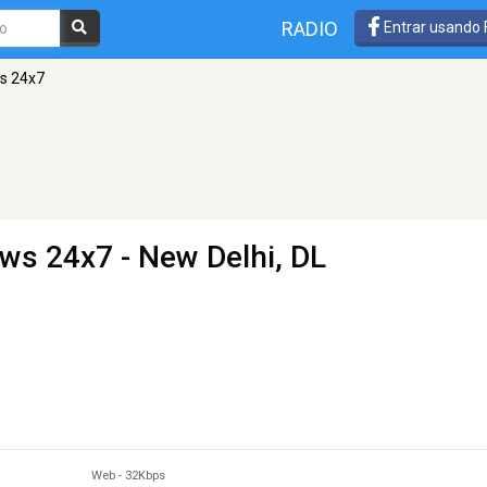
RADIO
Entrar usando
ws 24x7
News 24x7
- New Delhi, DL
Web
-
32Kbps